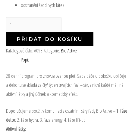
odstranění škodlivých látek
PŘIDAT DO KOŠÍKU
Katalogové číslo:
A093
Kategorie:
Bio Active
Popis
28 denní program pro znovuzrozenou pleť. Sada péče o pokožku obličeje
a dekoltu se skládá ze čtyř týden trvajících fází – sér, z nichž každé má jiné
aktivní látky a jiný účinek a kosmetický efekt.
Doporučujeme použít v kombinaci s ostatními séry řady Bio Active –
1. fáze
detox
, 2. fáze hydra, 3. fáze energy, 4. fáze lift-up
Aktivní látky: