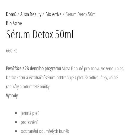
Přeskočit
Sérum
MA
RaEll
na
Detox
Domů
/
Alissa Beauty
/
Bio Active
/ Sérum Detox 50ml
ME
obsah
50ml
Bio Active
Sérum Detox 50ml
množství
660
Kč
První fáze z 28 denního programu
Alissa Beauté pro znovuzrozenou pleť.
Detoxikační a exfoliační sérum odstraňuje z pleti škodlivé látky, volné
radikály a odumřelé buňky.
Výhody:
jemná pleť
projasnění
odstranění odumřelých buněk