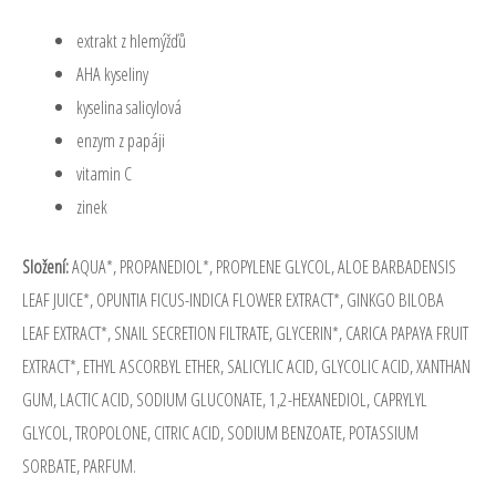
extrakt z hlemýžďů
AHA kyseliny
kyselina salicylová
enzym z papáji
vitamin C
zinek
Složení:
AQUA*, PROPANEDIOL*, PROPYLENE GLYCOL, ALOE BARBADENSIS
LEAF JUICE*, OPUNTIA FICUS-INDICA FLOWER EXTRACT*, GINKGO BILOBA
LEAF EXTRACT*, SNAIL SECRETION FILTRATE, GLYCERIN*, CARICA PAPAYA FRUIT
EXTRACT*, ETHYL ASCORBYL ETHER, SALICYLIC ACID, GLYCOLIC ACID, XANTHAN
GUM, LACTIC ACID, SODIUM GLUCONATE, 1,2-HEXANEDIOL, CAPRYLYL
GLYCOL, TROPOLONE, CITRIC ACID, SODIUM BENZOATE, POTASSIUM
SORBATE, PARFUM.