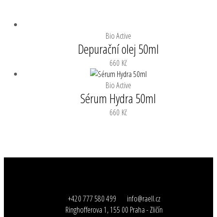
Bio Active
Depurační olej 50ml
660
Kč
Bio Active
Sérum Hydra 50ml
660
Kč
+420 777 580 499
info@raell.cz
Ringhofferova 1, 155 00 Praha - Zličín