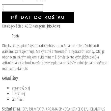
PŘIDAT DO KOŠÍKU
Katalogové číslo:
A092
Kategorie:
Bio Active
Popis
Olej lisovaný z plodů vysoce odolného stromu Argánie trnité působí proti
vráskám, které zjemňuje. Má výrazné antioxidační a hydratační účinky. Olej je
obohacen lněným olejem a vitamínem E. Směs těchto vyživujících olejů a
aktivních látek se hodí na všechny typy pleti a obzvlášť vhodné je na pokožku se
známkami stárnutí.
Aktivní látky:
arganový olej
lněný olej
vitamín E
Složení:
ETHYLHEXYL PALMITATE*, ARGANIA SPINOSA KERNEL OIL*, HELIANTHUS