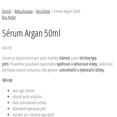
Přeskočit
Sérum
MAIN
RaEll
MENU
na
Argan
Domů
/
Alissa Beauty
/
Bio Active
/ Sérum Argan 50ml
obsah
50ml
Bio Active
množství
Sérum Argan 50ml
660
Kč
Sérum je doporučeno pro první známky
stárnutí
a pro
všechny typy
pleti.
Pravidelné používání napomáhá
vyplňovat a vyhlazovat vrásky
, takže vaše
pleť bude krásně omlazená. Má výrazné
antioxidační a hydratační účinky.
Výhody:
anti-age účinek
působí proti vráskám
sílné antioxidační účinky
důkladně hydratuje pleť
vhodné pro všechny typy pleti