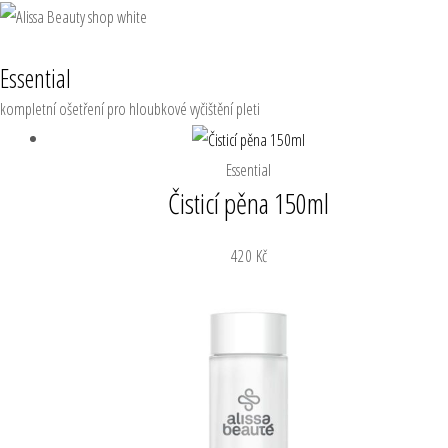
Přeskočit
MA
RaEll
na
ME
Essential
obsah
kompletní ošetření pro hloubkové vyčištění pleti
Essential
Čisticí pěna 150ml
420
Kč