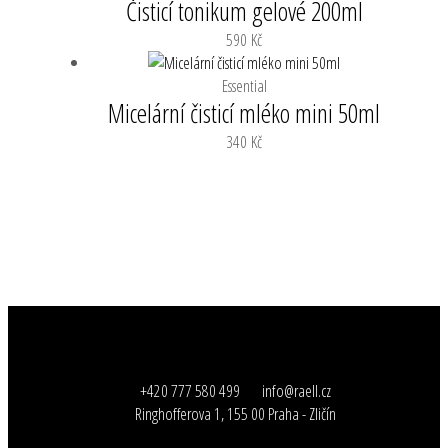
Čisticí tonikum gelové 200ml
590
Kč
Essential
Micelární čisticí mléko mini 50ml
340
Kč
+420 777 580 499
info@raell.cz
Ringhofferova 1, 155 00 Praha - Zličín