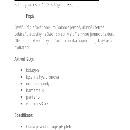
Katalogové číslo:
A008
Kategorie:
Essential
Popis
Osvěžující pleťové tonikum Balance jemně, účinně i šetrně
odstraňuje zbytky nečistot z pleti. Má příjemnou jemnou texturu.
Obsažené aktivní látky pleťového tonika napomáhají k výživě a
hydrataci.
Aktivní látky:
kolagen
kyselina hyaluronová
urea, sacharidy
hamamelis
pantenol
vitamin B3 a E
Specifikace:
Osvěžuje a obnovuje pH pleti