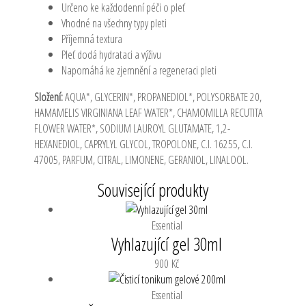
Určeno ke každodenní péči o pleť
Vhodné na všechny typy pleti
Příjemná textura
Pleť dodá hydrataci a výživu
Napomáhá ke zjemnění a regeneraci pleti
Složení:
AQUA*, GLYCERIN*, PROPANEDIOL*, POLYSORBATE 20,
HAMAMELIS VIRGINIANA LEAF WATER*, CHAMOMILLA RECUTITA
FLOWER WATER*, SODIUM LAUROYL GLUTAMATE, 1,2-
HEXANEDIOL, CAPRYLYL GLYCOL, TROPOLONE, C.I. 16255, C.I.
47005, PARFUM, CITRAL, LIMONENE, GERANIOL, LINALOOL.
Související produkty
Essential
Vyhlazující gel 30ml
900
Kč
Essential