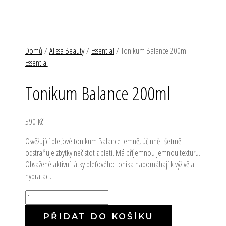
Přeskočit
Tonikum
MAIN
RaEll
MENU
na
Balance
obsah
200ml
množství
Domů
/
Alissa Beauty
/
Essential
/ Tonikum Balance 200ml
Essential
Tonikum Balance 200ml
590
Kč
Osvěžující pleťové tonikum Balance jemně, účinně i šetrně
odstraňuje zbytky nečistot z pleti. Má příjemnou jemnou texturu.
Obsažené aktivní látky pleťového tonika napomáhají k výživě a
hydrataci.
PŘIDAT DO KOŠÍKU