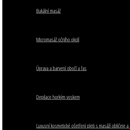
Bukální masáž
Micromasáž očního okolí
Úprava a barvení obočí a řas
Depilace horkým voskem
Luxusní kosmetické ošetření pleti s masáží obličeje 