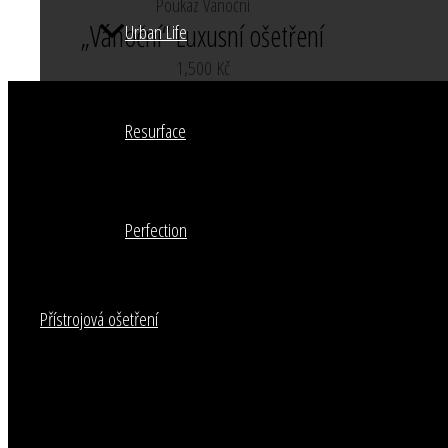
Poukaz Vánoční
„Vánoční“ Luxusní ošetření
Urban Life
1,500
Kč
Resurface
Perfection
Přístrojová ošetření