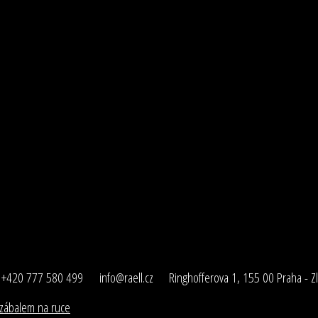
+420 777 580 499
info@raell.cz
Ringhofferova 1, 155 00 Praha - Zl
a zábalem na ruce